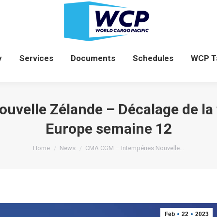
News
Company
Services
Documents
y
Services
Documents
Schedules
WCP T
velle Zélande – Décalage de la f
Europe semaine 12
You are here:
Home
News
CMA CGM – Intempéries Nouvelle…
Feb
22
2023