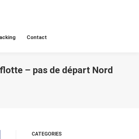
Schedules
WCP Tacking
Contact
acking
Contact
lotte – pas de départ Nord
CATEGORIES